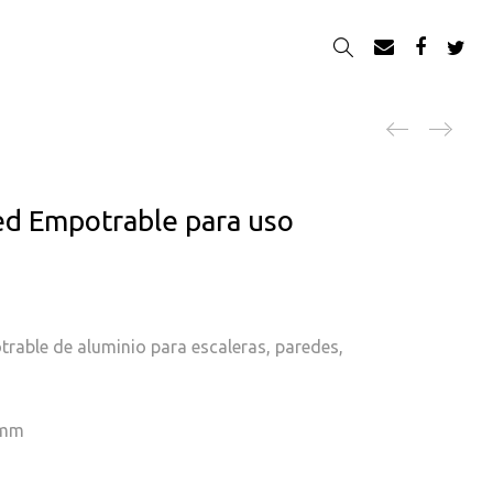
Produc
ed Empotrable para uso
rable de aluminio para escaleras, paredes,
6mm