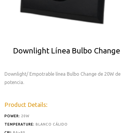
Downlight Línea Bulbo Change
Downlight/ Empotrable línea Bulbo Change de 20W de
potencia.
Product Details:
POWER:
20W
TEMPERATURE:
BLANCO CÁLIDO
CRI:
RA>80