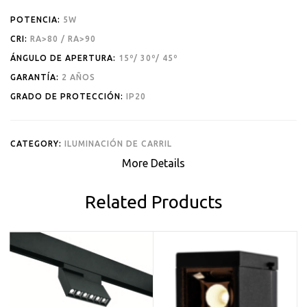
POTENCIA:
5W
CRI:
RA>80 / RA>90
ÁNGULO DE APERTURA:
15º/ 30º/ 45º
GARANTÍA:
2 AÑOS
GRADO DE PROTECCIÓN:
IP20
CATEGORY:
ILUMINACIÓN DE CARRIL
More Details
Related Products